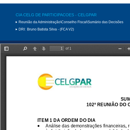
CIA CELG DE PARTICIPACOES - CELGPAR
Reunião da Administração\Conselho Fiscal\Sumário das Decisões
DRI:
Bruno Batista Silva - (FCA V2)