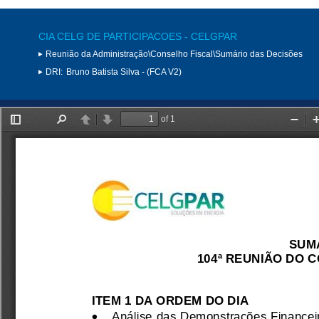
CIA CELG DE PARTICIPACOES - CELGPAR
Reunião da Administração\Conselho Fiscal\Sumário das Decisões
DRI:
Bruno Batista Silva - (FCA V2)