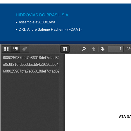
HIDROVIAS DO BRASIL S.A.
Assembleia\AGO/E\Ata
DRI:
Andre Saleme Hachem - (FCA V1)