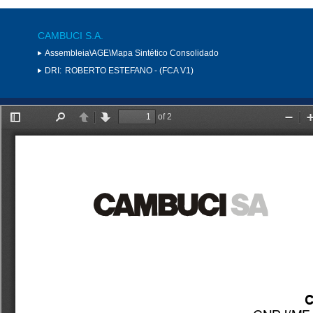
CAMBUCI S.A.
Assembleia\AGE\Mapa Sintético Consolidado
DRI:
ROBERTO ESTEFANO - (FCA V1)