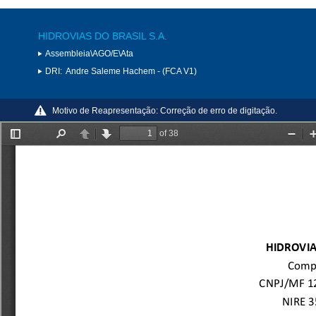
HIDROVIAS DO BRASIL S.A.
Assembleia\AGO/E\Ata
DRI:
Andre Saleme Hachem - (FCA V1)
Motivo de Reapresentação:
Correção de erro de digitação.