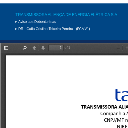
TRANSMISSORA ALIANÇA DE ENERGIA ELÉTRICA S.A.
Aviso aos Debenturistas
DRI:
Catia Cristina Teixeira Pereira - (FCA V1)