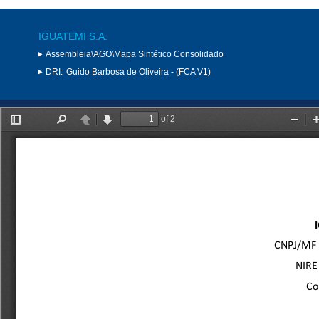
IGUATEMI S.A.
Assembleia\AGO\Mapa Sintético Consolidado
DRI:
Guido Barbosa de Oliveira - (FCA V1)