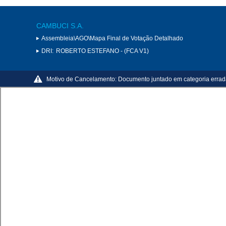
CAMBUCI S.A.
Assembleia\AGO\Mapa Final de Votação Detalhado
DRI:
ROBERTO ESTEFANO - (FCA V1)
Motivo de Cancelamento:
Documento juntado em categoria erra