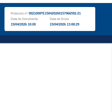
002100IPE150420260157966592-21
Protocolo nº:
Data do Documento
Data do Envio
15/04/2026 10:00
15/04/2026 13:08:29