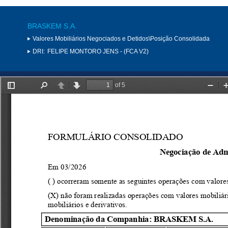
BRASKEM S.A.
Valores Mobiliários Negociados e Detidos\Posição Consolidada
DRI:
FELIPE MONTORO JENS - (FCA V2)