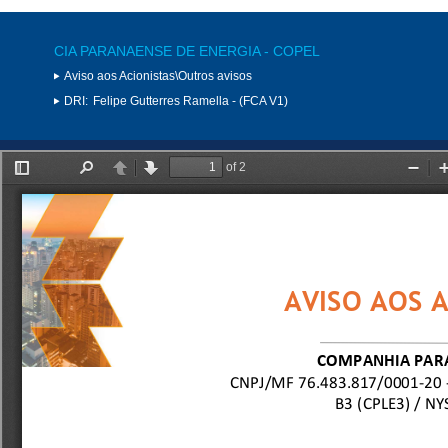
CIA PARANAENSE DE ENERGIA - COPEL
Aviso aos Acionistas\Outros avisos
DRI:
Felipe Gutterres Ramella - (FCA V1)