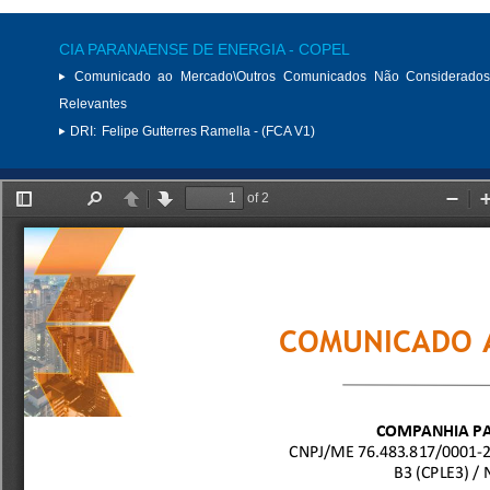
CIA PARANAENSE DE ENERGIA - COPEL
Comunicado ao Mercado\Outros Comunicados Não Considerados
Relevantes
DRI:
Felipe Gutterres Ramella - (FCA V1)