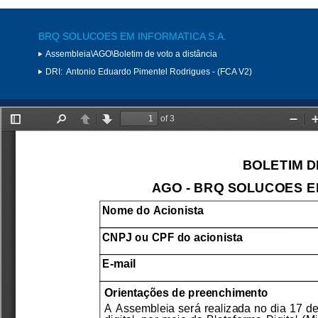
BRQ SOLUCOES EM INFORMATICA S.A.
Assembleia\AGO\Boletim de voto a distância
DRI:
Antonio Eduardo Pimentel Rodrigues - (FCA V2)