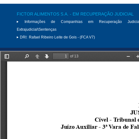
FICTOR ALIMENTOS S.A. - EM RECUPERAÇÃO JUDICIAL
Informações de Companhias em Recuperação Judici
Extrajudicial\Sentenças
DRI:
Rafael Ribeiro Leite de Gois - (FCA V7)