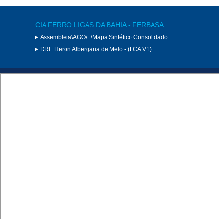
CIA FERRO LIGAS DA BAHIA - FERBASA
Assembleia\AGO/E\Mapa Sintético Consolidado
DRI:
Heron Albergaria de Melo - (FCA V1)