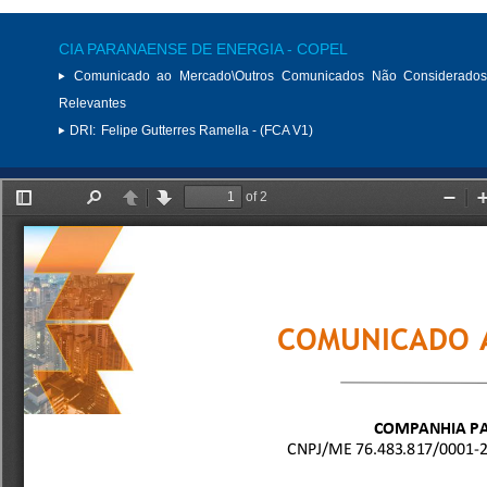
CIA PARANAENSE DE ENERGIA - COPEL
Comunicado ao Mercado\Outros Comunicados Não Considerados
Relevantes
DRI:
Felipe Gutterres Ramella - (FCA V1)