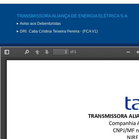
TRANSMISSORA ALIANÇA DE ENERGIA ELÉTRICA S.A.
Aviso aos Debenturistas
DRI:
Catia Cristina Teixeira Pereira - (FCA V1)