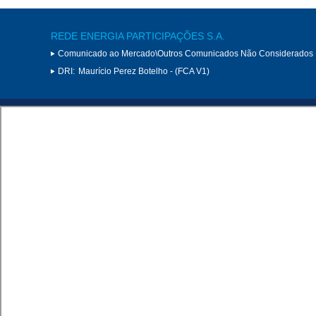
REDE ENERGIA PARTICIPAÇÕES S.A.
Comunicado ao Mercado\Outros Comunicados Não Considerados 
DRI:
Maurício Perez Botelho - (FCA V1)