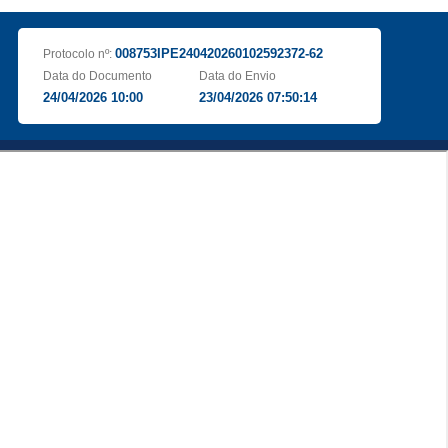
008753IPE240420260102592372-62
Protocolo nº:
Data do Documento
Data do Envio
24/04/2026 10:00
23/04/2026 07:50:14