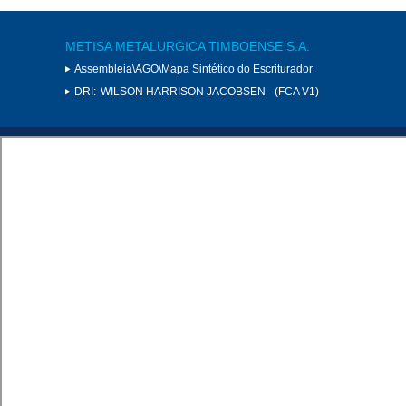
METISA METALURGICA TIMBOENSE S.A.
Assembleia\AGO\Mapa Sintético do Escriturador
DRI:
WILSON HARRISON JACOBSEN - (FCA V1)