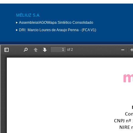
MÉLIUZ S.A.
Assembleia\AGO\Mapa Sintético Consolidado
DRI:
Marcio Loures de Araujo Penna - (FCA V1)