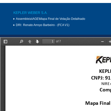
KEPLER WEBER S.A.
Assembleia\AGE\Mapa Final de Votação Detalhado
DRI:
Renato Arroyo Barbeiro - (FCA V1)