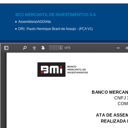
BCO MERCANTIL DE INVESTIMENTOS S.A.
Assembleia\AGO\Ata
DRI:
Paulo Henrique Brant de Araujo - (FCA V1)