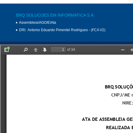
BRQ SOLUCOES EM INFORMATICA S.A.
Assembleia\AGO/E\Ata
DRI:
Antonio Eduardo Pimentel Rodrigues - (FCA V2)