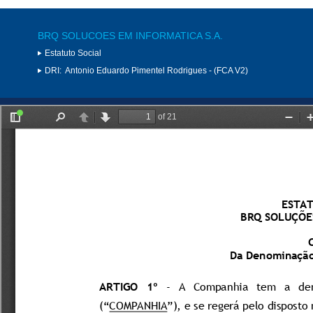
BRQ SOLUCOES EM INFORMATICA S.A.
Estatuto Social
DRI:
Antonio Eduardo Pimentel Rodrigues - (FCA V2)