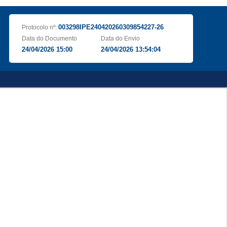
003298IPE240420260309854227-26
Protocolo nº:
Data do Documento
Data do Envio
24/04/2026 15:00
24/04/2026 13:54:04