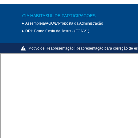
CIA HABITASUL DE PARTICIPACOES
Assembleia\AGO/E\Proposta da Administração
DRI:
Bruno Costa de Jesus - (FCA V1)
Motivo de Reapresentação:
Reapresentação para correção de err