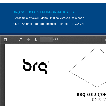
BRQ SOLUCOES EM INFORMATICA S.A.
Assembleia\AGO/E\Mapa Final de Votação Detalhado
DRI:
Antonio Eduardo Pimentel Rodrigues - (FCA V2)