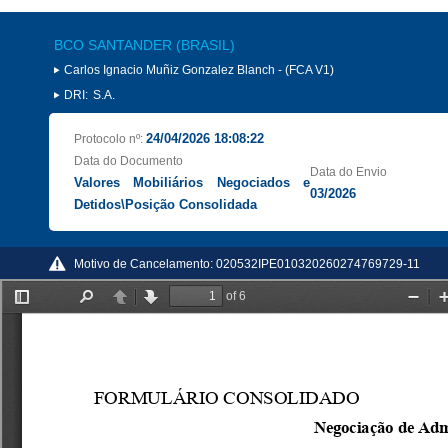
BCO SANTANDER (BRASIL)
Carlos Ignacio Muñiz Gonzalez Blanch - (FCA V1)
DRI:
S.A.
24/04/2026 18:08:22
Protocolo nº:
Data do Documento
Data do Envio
Valores Mobiliários Negociados e
03/2026
Detidos\Posição Consolidada
Motivo de Cancelamento:
020532IPE010320260274769729-11