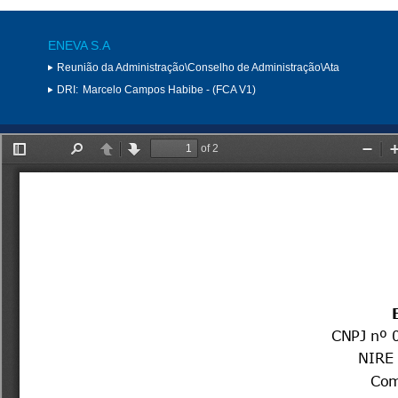
ENEVA S.A
Reunião da Administração\Conselho de Administração\Ata
DRI:
Marcelo Campos Habibe - (FCA V1)