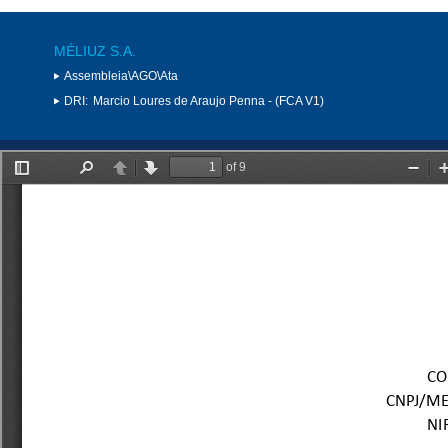
MÉLIUZ S.A.
Assembleia\AGO\Ata
DRI:
Marcio Loures de Araujo Penna - (FCA V1)