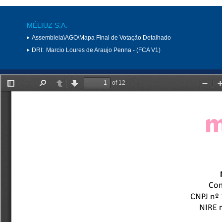
MÉLIUZ S.A.
Assembleia\AGO\Mapa Final de Votação Detalhado
DRI:
Marcio Loures de Araujo Penna - (FCA V1)