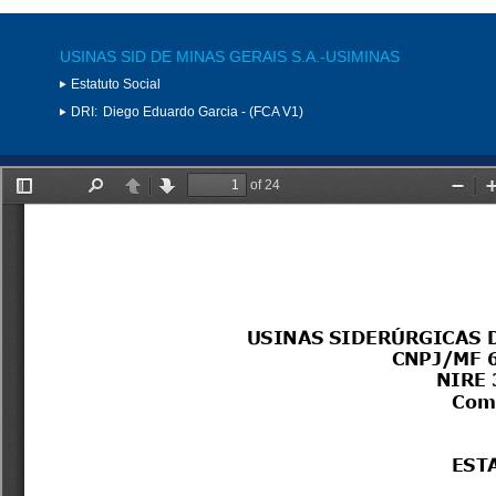
USINAS SID DE MINAS GERAIS S.A.-USIMINAS
Estatuto Social
DRI:
Diego Eduardo Garcia - (FCA V1)