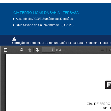
CIA FERRO LIGAS DA BAHIA - FERBASA
Assembleia\AGO/E\Sumário das Decisões
DRI:
Silvano de Souza Andrade - (FCA V1)
Correção do percentual da remuneração fixada para o Conselho Fiscal, e