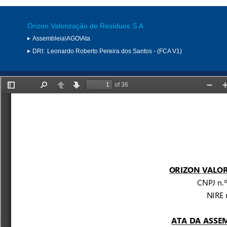
Orizon Valorização de Resíduos S.A.
Assembleia\AGO\Ata
DRI:
Leonardo Roberto Pereira dos Santos - (FCA V1)