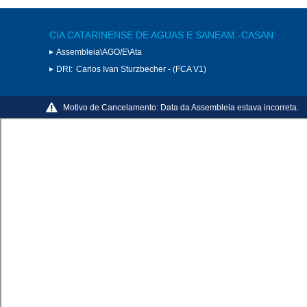
CIA CATARINENSE DE AGUAS E SANEAM.-CASAN
Assembleia\AGO/E\Ata
DRI:
Carlos Ivan Sturzbecher - (FCA V1)
Motivo de Cancelamento:
Data da Assembleia estava incorreta.