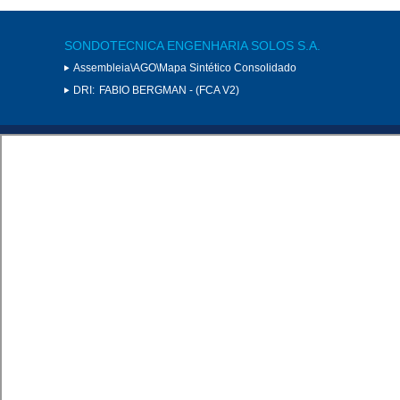
SONDOTECNICA ENGENHARIA SOLOS S.A.
Assembleia\AGO\Mapa Sintético Consolidado
DRI:
FABIO BERGMAN - (FCA V2)