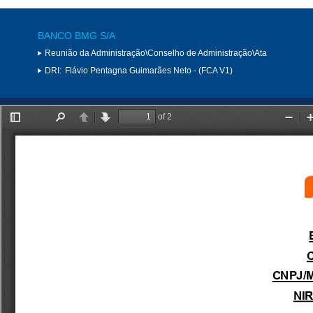
BANCO BMG S/A
Reunião da Administração\Conselho de Administração\Ata
DRI:
Flávio Pentagna Guimarães Neto - (FCA V1)