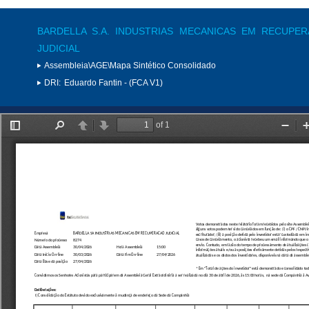
BARDELLA S.A. INDUSTRIAS MECANICAS EM RECUPE
JUDICIAL
Assembleia\AGE\Mapa Sintético Consolidado
DRI:
Eduardo Fantin - (FCA V1)