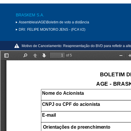
BRASKEM S.A.
Assembleia\AGE\Boletim de voto a distância
DRI:
FELIPE MONTORO JENS - (FCA V2)
Motivo de Cancelamento:
Reapresentação do BVD para refletir a al