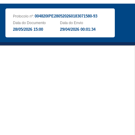
004820IPE280520260183071580-93
Protocolo nº:
Data do Documento
Data do Envio
28/05/2026 15:00
29/04/2026 00:01:34