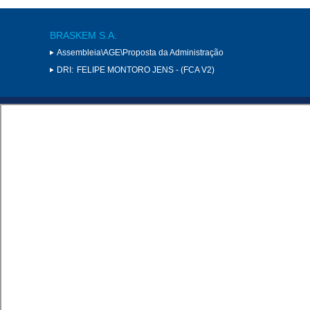
BRASKEM S.A.
Assembleia\AGE\Proposta da Administração
DRI:
FELIPE MONTORO JENS - (FCA V2)