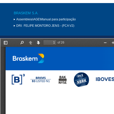
BRASKEM S.A.
Assembleia\AGE\Manual para participação
DRI:
FELIPE MONTORO JENS - (FCA V2)