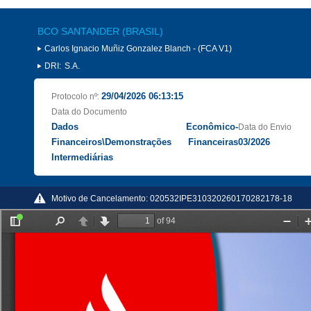
BCO SANTANDER (BRASIL)
Carlos Ignacio Muñiz Gonzalez Blanch - (FCA V1)
DRI:
S.A.
29/04/2026 06:13:15
Protocolo nº:
Data do Documento
Dados Econômico-
Data do Envio
Financeiros\Demonstrações Financeiras
03/2026
Intermediárias
Motivo de Cancelamento:
020532IPE310320260170282178-18