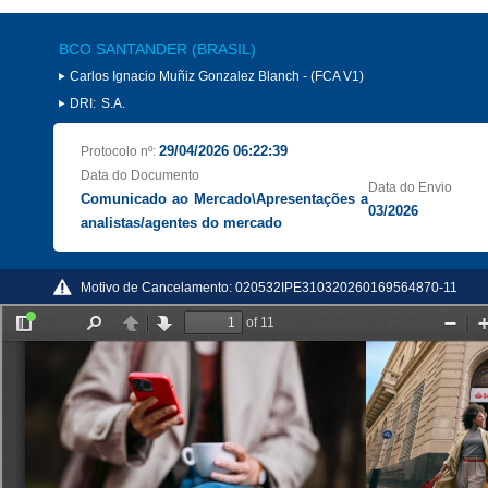
BCO SANTANDER (BRASIL)
Carlos Ignacio Muñiz Gonzalez Blanch - (FCA V1)
DRI:
S.A.
29/04/2026 06:22:39
Protocolo nº:
Data do Documento
Data do Envio
Comunicado ao Mercado\Apresentações a
03/2026
analistas/agentes do mercado
Motivo de Cancelamento:
020532IPE310320260169564870-11