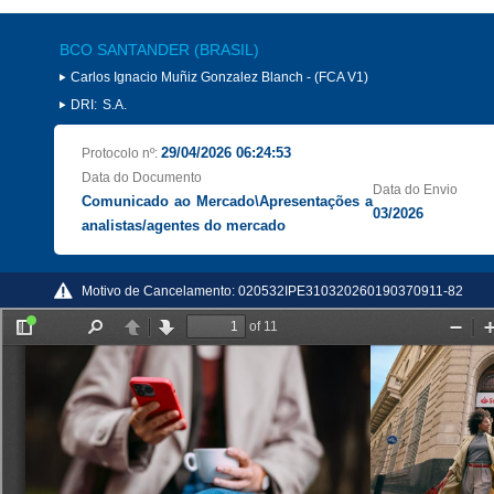
BCO SANTANDER (BRASIL)
Carlos Ignacio Muñiz Gonzalez Blanch - (FCA V1)
DRI:
S.A.
29/04/2026 06:24:53
Protocolo nº:
Data do Documento
Data do Envio
Comunicado ao Mercado\Apresentações a
03/2026
analistas/agentes do mercado
Motivo de Cancelamento:
020532IPE310320260190370911-82