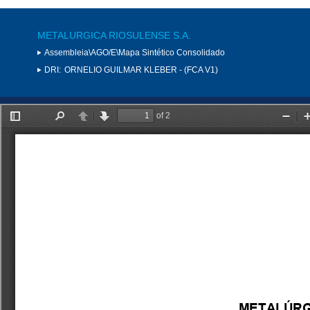
METALURGICA RIOSULENSE S.A.
Assembleia\AGO/E\Mapa Sintético Consolidado
DRI:
ORNELIO GUILMAR KLEBER - (FCA V1)