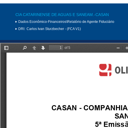
CIA CATARINENSE DE AGUAS E SANEAM.-CASAN
Dados Econômico-Financeiros\Relatório de Agente Fiduciário
DRI:
Carlos Ivan Sturzbecher - (FCA V1)