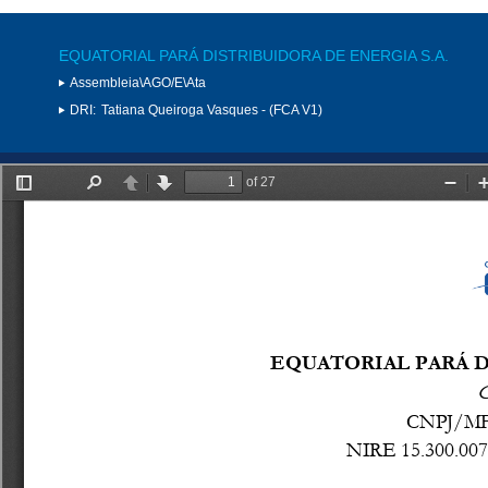
EQUATORIAL PARÁ DISTRIBUIDORA DE ENERGIA S.A.
Assembleia\AGO/E\Ata
DRI:
Tatiana Queiroga Vasques - (FCA V1)