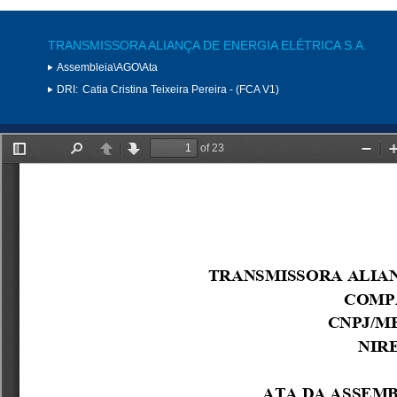
TRANSMISSORA ALIANÇA DE ENERGIA ELÉTRICA S.A.
Assembleia\AGO\Ata
DRI:
Catia Cristina Teixeira Pereira - (FCA V1)