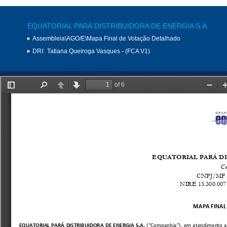
EQUATORIAL PARÁ DISTRIBUIDORA DE ENERGIA S.A.
Assembleia\AGO/E\Mapa Final de Votação Detalhado
DRI:
Tatiana Queiroga Vasques - (FCA V1)