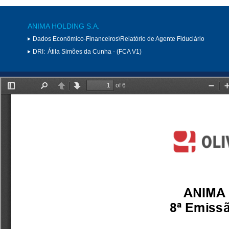
ANIMA HOLDING S.A.
Dados Econômico-Financeiros\Relatório de Agente Fiduciário
DRI:
Átila Simões da Cunha - (FCA V1)