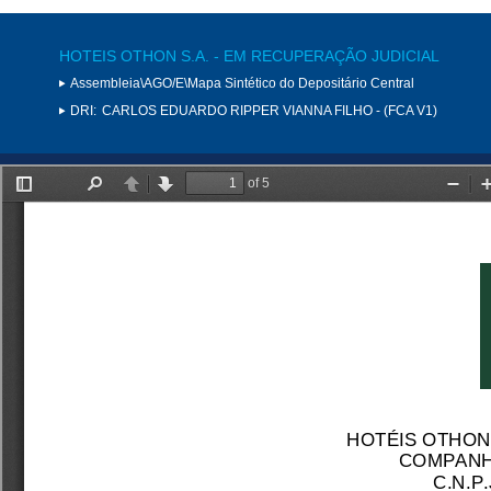
HOTEIS OTHON S.A. - EM RECUPERAÇÃO JUDICIAL
Assembleia\AGO/E\Mapa Sintético do Depositário Central
DRI:
CARLOS EDUARDO RIPPER VIANNA FILHO - (FCA V1)