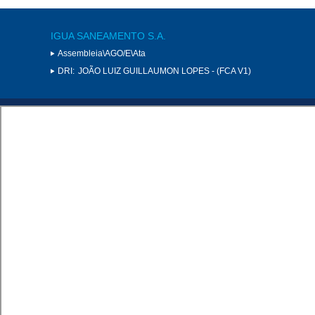
IGUA SANEAMENTO S.A.
Assembleia\AGO/E\Ata
DRI:
JOÃO LUIZ GUILLAUMON LOPES - (FCA V1)